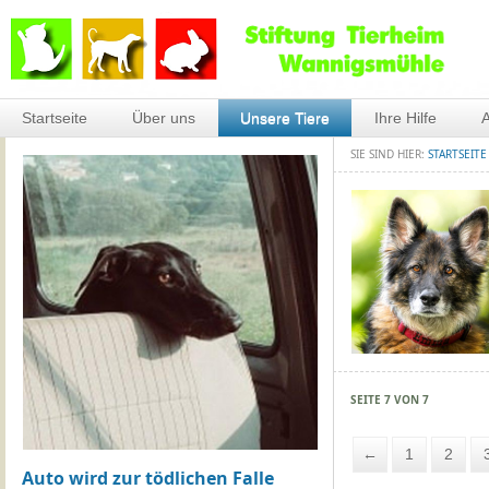
Startseite
Über uns
Unsere Tiere
Ihre Hilfe
A
SIE SIND HIER:
STARTSEITE
SEITE 7 VON 7
←
1
2
Auto wird zur tödlichen Falle