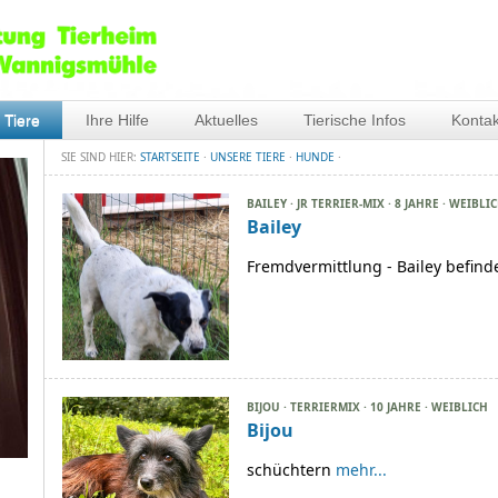
 Tiere
Ihre Hilfe
Aktuelles
Tierische Infos
Kontak
SIE SIND HIER:
STARTSEITE
·
UNSERE TIERE
·
HUNDE
·
BAILEY · JR TERRIER-MIX · 8 JAHRE · WEIBLI
Bailey
Fremdvermittlung - Bailey befind
BIJOU · TERRIERMIX · 10 JAHRE · WEIBLICH
Bijou
schüchtern
mehr...