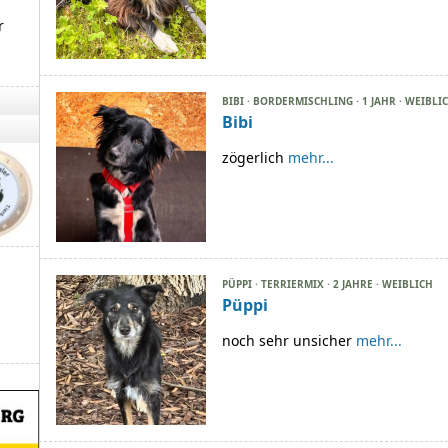
r
BIBI · BORDERMISCHLING · 1 JAHR · WEIBLI
Bibi
zögerlich
mehr...
PÜPPI · TERRIERMIX · 2 JAHRE · WEIBLICH
Püppi
noch sehr unsicher
mehr...