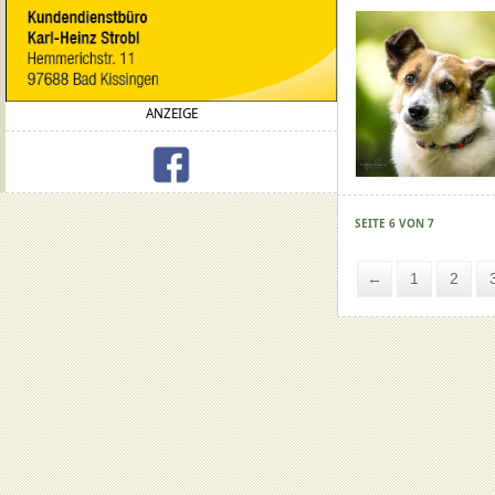
ANZEIGE
SEITE 6 VON 7
←
1
2