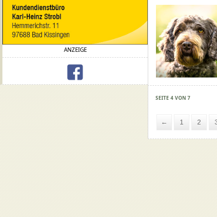
ANZEIGE
SEITE 4 VON 7
←
1
2