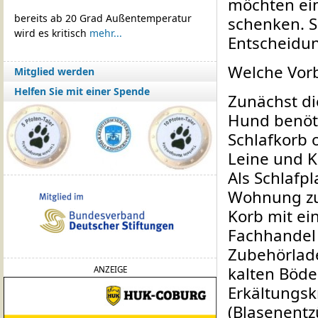
möchten ei
bereits ab 20 Grad Außentemperatur
schenken. Si
wird es kritisch
mehr...
Entscheidu
Welche Vor
Mitglied werden
Helfen Sie mit einer Spende
Zunächst di
Hund benöti
Schlafkorb 
Leine und K
Als Schlafpl
Wohnung zur
Korb mit ei
Fachhandel 
Zubehörlade
kalten Böden
ANZEIGE
Erkältungs
(Blasenent