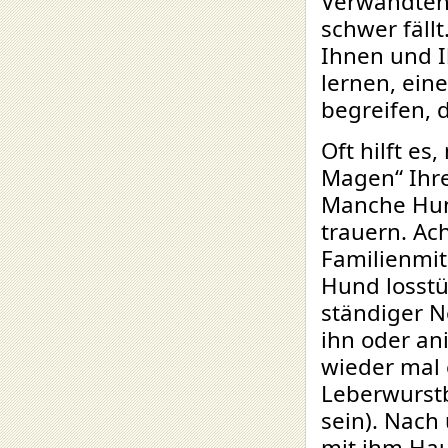
Verwandten,
schwer fäll
Ihnen und I
lernen, ein
begreifen, d
Oft hilft e
Magen“ Ihr
Manche Hun
trauern. Ach
Familienmit
Hund losstü
ständiger 
ihn oder an
wieder mal 
Leberwurstb
sein). Nach 
mit ihm Hau