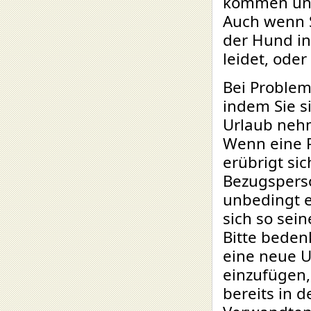
kommen und
Auch wenn S
der Hund i
leidet, ode
Bei Problem
indem Sie s
Urlaub nehm
Wenn eine P
erübrigt sic
Bezugsperso
unbedingt e
sich so sei
Bitte bedenk
eine neue 
einzufügen,
bereits in 