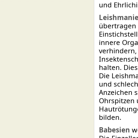
und Ehrlich
Leishmani
übertragen
Einstichstel
innere Orga
verhindern,
Insektensch
halten. Dies
Die Leishma
und schlech
Anzeichen s
Ohrspitzen 
Hautrötung
bilden.
Babesien
we