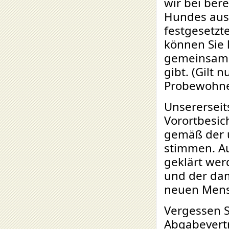
wir bei ber
Hundes aus
festgesetzt
können Sie l
gemeinsame
gibt. (Gilt
Probewohne
Unsererseit
Vorortbesic
gemäß der u
stimmen. Au
geklärt we
und der dam
neuen Mens
Vergessen S
Abgabevertr