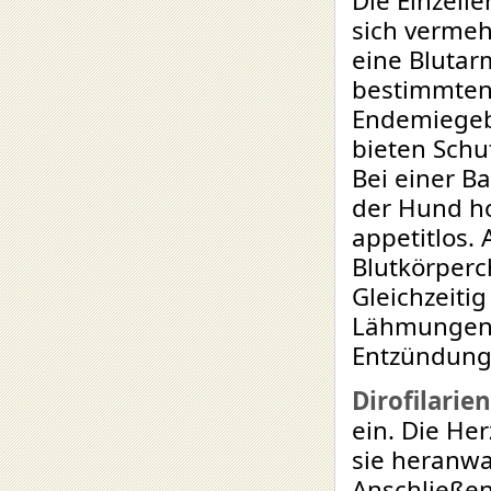
Die Einzelle
sich vermehr
eine Blutar
bestimmten
Endemiegeb
bieten Schu
Bei einer B
der Hund hoh
appetitlos.
Blutkörperc
Gleichzeiti
Lähmungen.
Entzündung
Dirofilarien
ein. Die He
sie heranwa
Anschließen