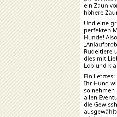
ein Zaun v
höhere Zäu
Und eine gr
perfekten M
Hunde! Also 
„Anlaufprob
Rudeltiere 
dies mit Li
Lob und kla
Ein Letztes
Ihr Hund wi
so nehmen S
allen Event
die Gewissh
ausgewählt