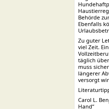
Hundehaftp
Haustierreg
Behörde zur
Ebenfalls k
Urlaubsbetre
Zu guter Le
viel Zeit. E
Vollzeitber
täglich über
muss sicher
längerer A
versorgt wir
Literaturtip
Carol L. Be
Hand“