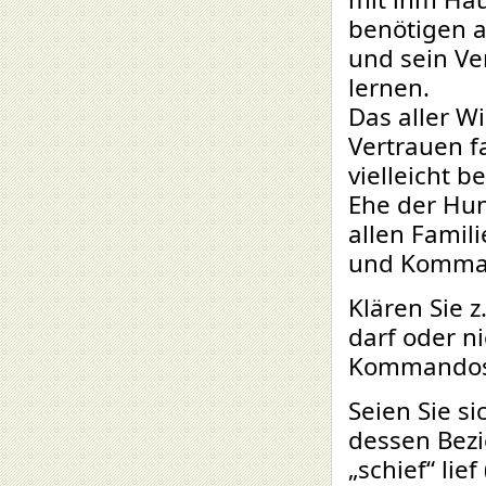
benötigen a
und sein Ve
lernen.
Das aller Wi
Vertrauen fa
vielleicht 
Ehe der Hun
allen Famil
und Komman
Klären Sie z
darf oder n
Kommandos e
Seien Sie s
dessen Bez
„schief“ lie