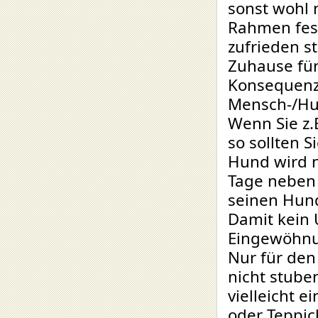
sonst wohl 
Rahmen fest
zufrieden s
Zuhause für
Konsequenz 
Mensch-/Hu
Wenn Sie z.
so sollten S
Hund wird n
Tage neben 
seinen Hund
Damit kein 
Eingewöhnu
Nur für den 
nicht stuben
vielleicht 
oder Teppic