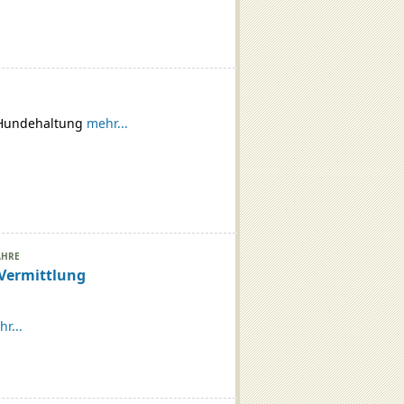
 Hundehaltung
mehr...
AHRE
 Vermittlung
r...