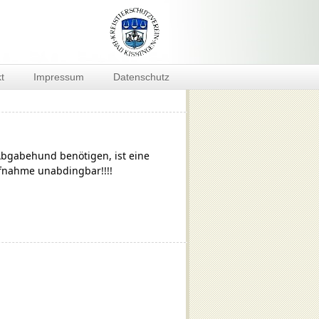
t
Impressum
Datenschutz
 Abgabehund benötigen, ist eine
ufnahme unabdingbar!!!!