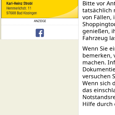
Bitte vor A
tatsächlich
von Fällen,
ANZEIGE
Shoppingto
genießen, i
Fahrzeug las
Wenn Sie ein
bemerken, v
machen. Inf
Dokumentier
versuchen S
Wenn sich d
das einschl
Notstandsre
Hilfe durch d