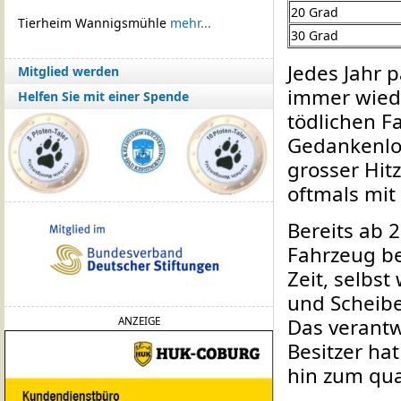
20 Grad
Tierheim Wannigsmühle
mehr...
30 Grad
Jedes Jahr 
Mitglied werden
immer wiede
Helfen Sie mit einer Spende
tödlichen Fa
Gedankenlos
grosser Hit
oftmals mit
Bereits ab 
Fahrzeug be
Zeit, selbs
und Scheibe
Das verant
ANZEIGE
Besitzer ha
hin zum qua