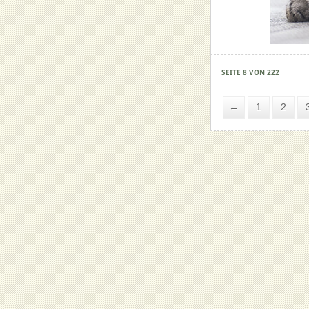
SEITE 8 VON 222
←
1
2