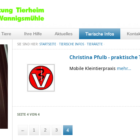
 Tiere
Ihre Hilfe
Aktuelles
Tierische Infos
Kontak
SIE SIND HIER:
STARTSEITE
·
TIERISCHE INFOS
·
TIERÄRZTE
·
Christina Pfulb - praktische 
Mobile Kleintierpraxis
mehr...
SEITE 4 VON 4
←
1
2
3
4