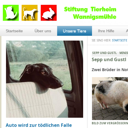
Startseite
Über uns
Unsere Tiere
Ihre Hilfe
A
SIE SIND HIER:
STARTSEITE
SEPP UND GUSTL · MINI
Sepp und Gustl
Zwei Brüder in No
BILD ZUM VERGRÖSSERN
Auto wird zur tödlichen Falle